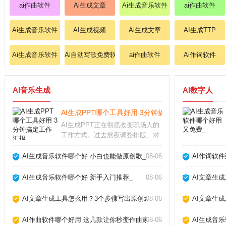
ai作曲软件
Ai生成文章
Ai生成音乐软件
ai作曲软件
Ai生成音乐软件
AI生成视频
Ai生成文章
AI生成TTP
Ai生成音乐软件
Ai自动写歌免费软件
ai作曲软件
Ai作词软件
AI音乐生成
AI数字人
AI生成PPT哪个工具好用 3分钟搞定工作汇报_
AI生成PPT正在彻底改变职场人的
工作方式。过去熬夜调整排版、对
齐图形的痛苦，如今借助智能工具
几分钟就能完成。从实际体验来
AI生成音乐软件哪个好 小白也能做原创歌_
08-06
AI作词软
看，这类工具并非简单套模板，而
是根据文字内容自动生成逻辑清
AI生成音乐软件哪个好 新手入门推荐_
08-06
AI文章生
晰、设计专业的幻灯片
AI文章生成工具怎么用？3个步骤写出原创爆款_
08-06
AI文章生
AI作曲软件哪个好用 这几款让你秒变作曲家_
08-06
AI生成音