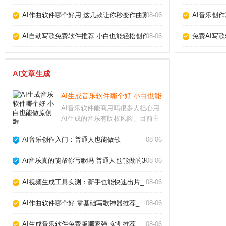
AI作曲软件哪个好用 这几款让你秒变作曲家_
08-06
AI音乐创
AI自动写歌免费软件推荐 小白也能轻松创作_
08-06
免费AI写
AI文章生成
AI生成音乐软件哪个好 小白也能做原创歌_
AI音乐软件能商用吗很多人担心用
AI生成的音乐有版权风险。目前主
流的AI生成音乐软件，比如Suno、
Udio，都允许付费用户将生成的音
AI音乐创作入门：普通人也能做歌_
08-06
乐用于商业用途，但免费版通常只
能个人使用。不同平台的具体条款
Ai音乐真的能帮你写歌吗 普通人也能做的3个神器_
08-06
差异很
AI视频生成工具实测：新手也能快速出片_
08-06
AI作曲软件哪个好 零基础写歌神器推荐_
08-06
AI生成音乐软件免费版哪家强 实测推荐_
08-06