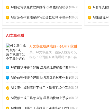
AI自动写歌免费软件推荐 小白也能轻松创作_
08-08
Ai音乐真
AI音乐创作真能帮你写出爆款歌吗 手把手教你玩转AI作歌_
08-08
AI生成音
AI文章生成
AI文章生成到底好不好用？我测了10个工具告诉你真
关于AI文章生成，很多人既好奇又
担心：它写的东西能看吗？会不会
被平台判为作弊？经过半年多深度
使用，我实测了市面上主流工具，
AI作曲软件哪个好用 这几款让你秒变作曲家_
08-08
发现它并非万能，但用对方法确实
能大幅提升写作效率。关键在于理
AI作曲软件哪个好用 这几款让你秒变作曲家_
08-08
解它的能力和局限，
AI文章生成到底好不好用？我测了10个工具告诉你真相_
08-08
AI视频生成工具怎么选 零基础快速上手攻略_
08-08
AI生成PPT哪个工具好用 3分钟搞定工作汇报_
08-08