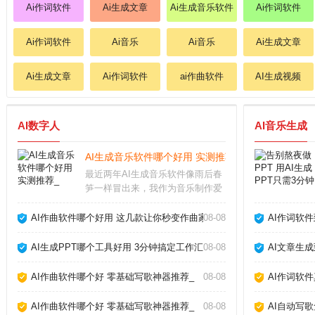
Ai作词软件
Ai生成文章
Ai生成音乐软件
Ai作词软件
Ai作词软件
Ai音乐
Ai音乐
Ai生成文章
Ai生成文章
Ai作词软件
ai作曲软件
AI生成视频
AI数字人
AI音乐生成
AI生成音乐软件哪个好用 实测推荐_
最近两年AI生成音乐软件像雨后春
笋一样冒出来，我作为音乐制作爱
好者，把市面上主流的几款都试了
个遍。说实话，从最初的简单旋律
AI作曲软件哪个好用 这几款让你秒变作曲家_
08-08
AI作词软
生成，到现在能产出接近专业编曲
的完整作品，进步速度让人惊叹。
AI生成PPT哪个工具好用 3分钟搞定工作汇报_
08-08
AI文章生
今天就跟大家聊聊我
AI作曲软件哪个好 零基础写歌神器推荐_
08-08
AI作词软
AI作曲软件哪个好 零基础写歌神器推荐_
08-08
AI自动写