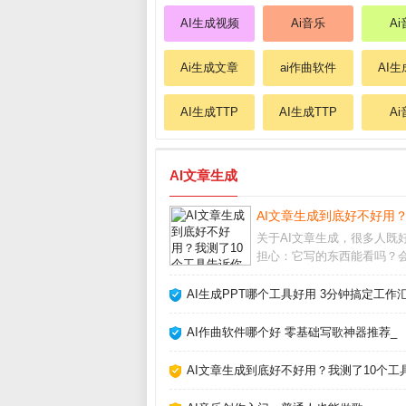
AI生成视频
Ai音乐
A
Ai生成文章
ai作曲软件
AI
AI生成TTP
AI生成TTP
A
AI文章生成
AI文章生成到底好不好用
关于AI文章生成，很多人既
担心：它写的东西能看吗？
被平台判为作弊？经过半年
使用，我实测了市面上主流
AI生成PPT哪个工具好用 3分钟搞定工作
发现它并非万能，但用对方
能大幅提升写作效率。关键
AI作曲软件哪个好 零基础写歌神器推荐_
解它的能力和局限，
AI文章生成到底好不好用？我测了10个工