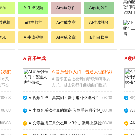
i音乐
AI生成视频
Ai作词软件
Ai作词软件
生成视频
ai作曲软件
Ai生成文章
AI生成视频
i音乐
AI生成视频
Ai生成文章
ai作曲软件
AI音乐生成
AI
？我测了10个工具告诉你真相_
AI音乐创作入门：普通人也能做歌_
好奇又
AI音乐正在改变我们听歌和写歌的
会不会
方式。过去觉得作曲编曲门槛很
多深度
高，现在借助人工智能工具，即使
工具，
不懂乐理也能快速生成完整的伴奏
汇报_
08-08
AI视频生成工具实测：新手也能快速出片_
08-08
告
法确实
甚至人声。这不仅是技术突破，更
在于理
让音乐创作变得人人可尝试。AI音
08-08
AI生成音乐软件真的靠谱吗 新手选哪个好_
08-08
A
乐怎么制作市面上主
具告诉你真相_
08-08
AI文章生成工具怎么用？3个步骤写出原创爆款_
08-08
A