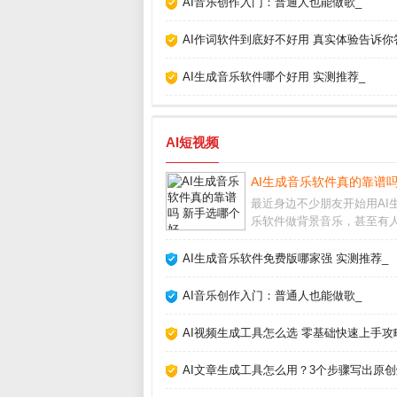
AI音乐创作入门：普通人也能做歌_
AI作词软件到底好不好用 真实体验告诉你
AI生成音乐软件哪个好用 实测推荐_
AI短视频
AI生成音乐软件真的靠谱吗
最近身边不少朋友开始用AI
乐软件做背景音乐，甚至有
创作完整歌曲。作为音乐爱
我试用了十几款主流工具后
AI生成音乐软件免费版哪家强 实测推荐_
选对软件确实能大幅提升效
盲目跟风也可能踩坑。AI生
AI音乐创作入门：普通人也能做歌_
软件怎么选市面上
AI视频生成工具怎么选 零基础快速上手攻
AI文章生成工具怎么用？3个步骤写出原创