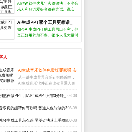
但也带来选择难题：功能多不多、效
AI作词软件这几年火得很快，不少音
果好不好、要不要付费？AI生成音乐
乐人和歌词爱好者都在尝试。说实
软件
话，我最初也抱着怀疑态度，毕竟歌
词讲究情感和意境，机器能懂吗？但
AI生成PPT哪个工具更靠谱_
用了十几款工具后，我发现它们确实
如今AI生成PPT的工具层出不穷，但
能提供灵感，甚至写出令人惊艳的句
真正好用的却不多。很多人花大量时
子。今天
间找模板、调格式，其实不如直接用
AI一键生成。本文结合我使用多款工
具的实测经验，帮你避开那些“假智
数字人
能”的坑，找到最适合自己的AI做P
AI生成音乐软件免费版哪家强 实测推荐_
从一键生成背景音乐到智能编曲，
AI生成音乐软件正在改变普通人创
作音乐的方式。无论你是短视频创
作者、游戏开发者还是音乐爱好
别熬夜做PPT 用AI生成PPT只需3分钟_
08-08
者，这些工具都能帮你快速产出免
版税的原创配乐。但面对市面上层
i音乐真的能帮你写歌吗 普通人也能做的3个神器_
08-08
出不穷的软件，怎么选
I视频生成工具怎么选 零基础快速上手攻略_
08-08