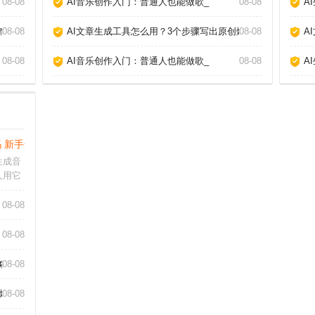
08-08
AI音乐创作入门：普通人也能做歌_
08-08
A
答案_
08-08
AI文章生成工具怎么用？3个步骤写出原创爆款_
08-08
A
08-08
AI音乐创作入门：普通人也能做歌_
08-08
A
 新手选哪个好_
生成音
人用它
好者，
发现，
08-08
率，但
成音乐
08-08
略_
08-08
爆款_
08-08