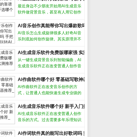
最近身边不少朋友开始用AI生成音乐
软件做背景音乐，甚至有人用它创作
完整歌曲。作为音乐爱好者，我试用
了十几款主流工具后发现，选对软件
AI音乐创作真能帮你写出爆款歌吗 手把手教你玩转AI作歌_
确实能大幅提升效率，但盲目跟风也
AI音乐怎么生成旋律很多人好奇AI音
可能踩坑。AI生成音乐软件怎么选市
乐到底如何创作旋律。其实原理并不
面上
复杂，AI通过学习海量现成歌曲的节
奏、和弦走向和音高变化，逐渐掌握
AI生成音乐软件免费版哪家强 实测推荐_
了人类音乐的基本规律。你只需输入
从一键生成背景音乐到智能编曲，AI
风格关键词，比如“忧伤的钢琴曲”或
生成音乐软件正在改变普通人创作音
乐的方式。无论你是短视频创作者、
游戏开发者还是音乐爱好者，这些工
AI作曲软件哪个好 零基础写歌神器推荐_
具都能帮你快速产出免版税的原创配
AI作曲软件正在改变音乐创作的方
乐。但面对市面上层出不穷的软件，
式，让普通人也能快速生成专业级的
怎么选
旋律和伴奏。无论你是音乐小白还是
资深制作人，这类工具都能帮你突破
AI生成音乐软件哪个好 新手入门推荐_
灵感瓶颈。AI作曲软件怎么用大多数
AI生成音乐软件正在改变普通人创作
AI作曲软件操作非常简单，只需选择
音乐的方式。过去需要多年乐理知识
风格
才能写歌，现在用手机或电脑就能生
成完整曲目。这些工具降低了门槛，
AI作词软件真的能写出好歌词吗 实测三款热门工具告诉你答